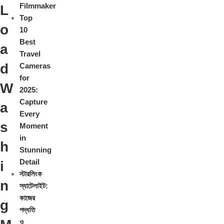
Filmmaker
L
Top
o
10
Best
a
Travel
d
Cameras
for
W
2025:
Capture
a
Every
s
Moment
in
h
Stunning
Detail
i
স্টারলিংক
n
স্যাটেলাইট:
কাজের
g
পদ্ধতি
ও