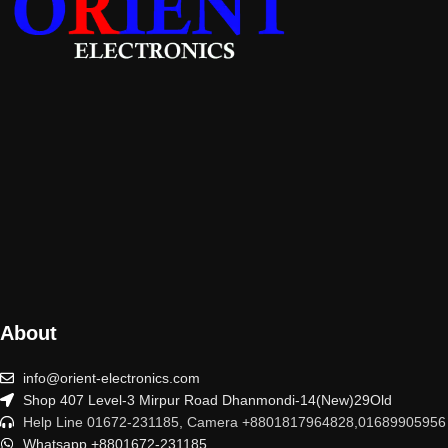
About
info@orient-electronics.com
Shop 407 Level-3 Mirpur Road Dhanmondi-14(New)29Old
Help Line 01672-231185, Camera +8801817964828,01689905956
Whatsapp +8801672-231185